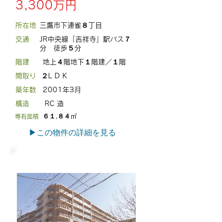
3,300万円
所在地
三鷹市下連雀８丁目
交通
JR中央線「吉祥寺」駅バス７
分 徒歩５分
階建
​地上４階地下１階建／１階
間取り
２L D
K
築年数
2001年3月
構造
RC 造
６１,８４㎡
専有面積
​▶この物件の詳細を見る