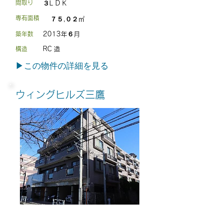
間取り
３L D
K
専有面積
７５,０２㎡
築年数
2013年６月
構造
RC 造
​▶この物件の詳細を見る
ウィングヒルズ三鷹
中古マンション