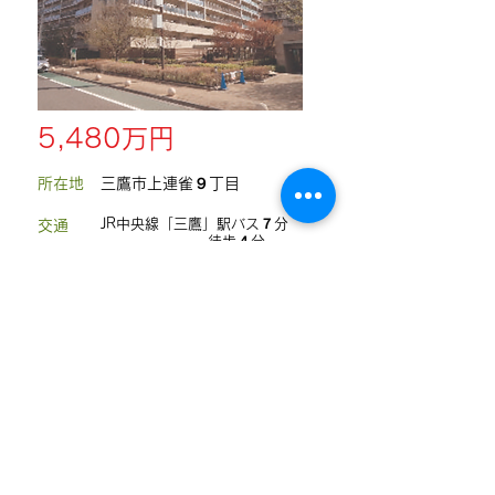
5,480万円
所在地
三鷹市上連雀９丁目
JR中央線「三鷹」駅バス７分
交通
徒歩４分
階建
​地上８階地下１階建／１階
間取り
４L D
K
築年数
2007年1月
構造
RC 造
５６,９２㎡
専有面積
​▶この物件の詳細を見る