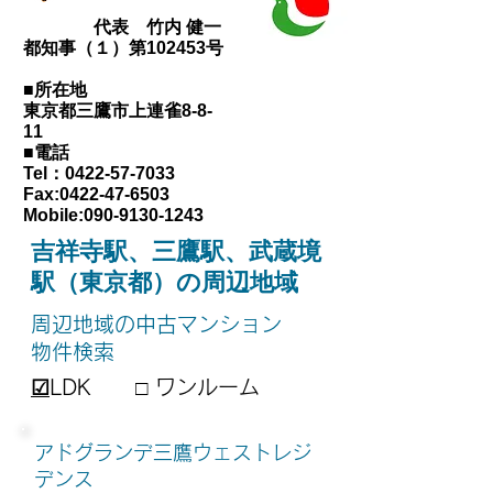
代表 竹内 健一
都知事（１）第102453号
■所在地
東京都三鷹市上連雀8-8-
11
■電話
Tel：0422-57-7033
Fax:
0422-47-6503
Mobile:
090-9130-1243
吉祥寺駅、三鷹駅、武蔵境
駅（東京都）の周辺地域
周辺地域の中古マンション
物件検索
☑
LDK
□
ワンルーム
アドグランデ三鷹ウェストレジ
デンス