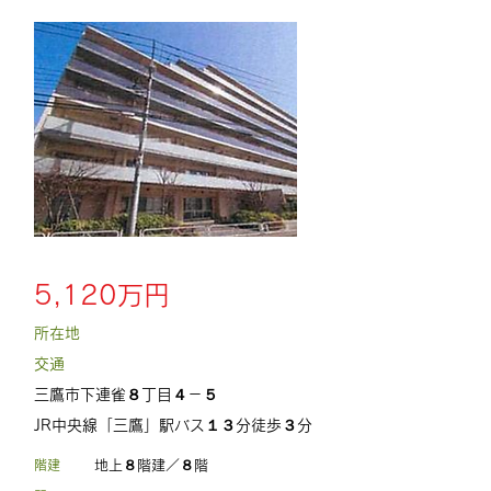
中古マンション
5,120万円
所在地
交通
三鷹市下連雀８丁目４－５
JR中央線「三鷹」駅バス１３分徒歩３分
階建
​地上８階建／８階