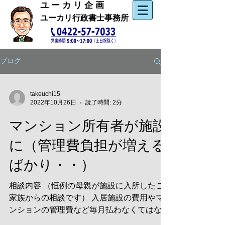
​ユ ー カ リ 企 画
ユーカリ行政書士事務所
ブログ
takeuchi15
2022年10月26日
読了時間: 2分
マンション所有者が施設
に（管理費負担が増える
ばかり・・）
相談内容 （恒例の母親が施設に入所したご
家族からの相談です） 入居施設の費用やマ
ンションの管理費など毎月払わなくてはなら
ず、長期間施設に入所すると経済的負担が増