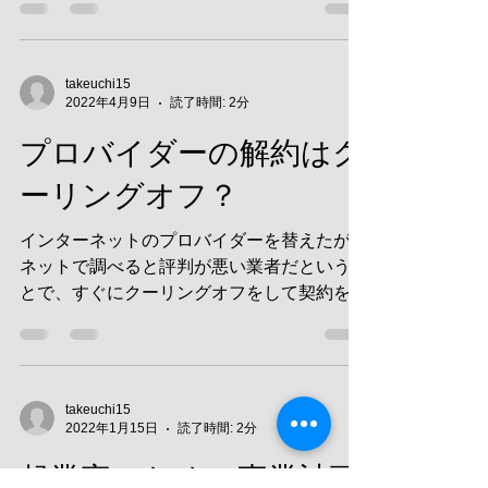
えるばかり。今後、母が他界した時に備えて
どのような対策を取っておけば良いでしょ
う。 アドバイス...
takeuchi15
2022年4月9日
読了時間: 2分
プロバイダーの解約はク
ーリングオフ？
インターネットのプロバイダーを替えたが、
ネットで調べると評判が悪い業者だというこ
とで、すぐにクーリングオフをして契約を解
除したいという相談がありました。 特定商
取引法に基づくクーリングオフ制度では、携
帯電話などの通信機器については適用がない
のです。...
takeuchi15
2022年1月15日
読了時間: 2分
起業家のための事業計画