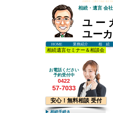
武蔵野市・三鷹市で相続･遺言 契
相続・遺言 会
​ユ ー
ユーカ
HOME
業務紹介
相 続
相続遺言セミナー＆相談会
お電話ください
予約受付中
0422
57-7033
安心！無料相談 受付
▶ 相続手続き