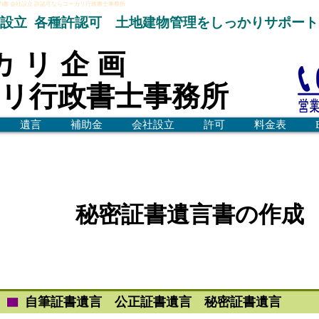
約書 会社設立 許認可ならユーカリ行政書士事務所
社設立 各種許認可 土地建物管理をしっかりサポート
 カ リ 企 画
リ行政書士事務所
遺言
補助金
会社設立
許可
料金表
秘密証書遺言書の作成
自筆証書遺言 公正証書遺言 秘密証書遺言