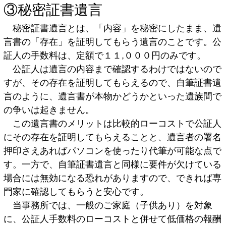
③秘密証書遺言
秘密証書遺言とは、「内容」を秘密にしたまま、遺
言書の「存在」を証明してもらう遺言のことです。公
証人の手数料は、定額で１１,０００円のみです。
公証人は遺言の内容まで確認するわけではないので
すが、その存在を証明してもらえるので、自筆証書遺
言のように、遺言書が本物かどうかといった遺族間で
の争いは起きません。
この遺言書のメリットは比較的ローコストで公証人
にその存在を証明してもらえることと、遺言者の署名
押印さえあればパソコンを使ったり代筆が可能な点で
す。一方で、自筆証書遺言と同様に要件が欠けている
場合には無効になる恐れがありますので、できれば専
門家に確認してもらうと安心です。
当事務所では、一般のご家庭（子供あり）を対象
に、公証人手数料のローコストと併せて低価格の報酬