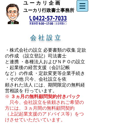
​ユ ー カ リ 企 画
ユーカリ行政書士事務所
会 社 設 立
・株式会社の設立 必要書類の収集 定款
の作成 （設立登記）司法書士
と連携 ・各種法人およびＮＰＯの設立
・起業後の経営支援（会計記帳
など）の作成 ・定款変更等企業手続き
・その他 只今、会社設立を依
頼された法人 には、期間限定の無料経
営相談を 行っています。
※
３ヵ月の無料顧問契約付きパック
只今、会社設立を依頼されご希望の
方には、３ヵ月間の無料顧問契約
（上記起業支援のアドバイス等）をつ
けさせていただいています。