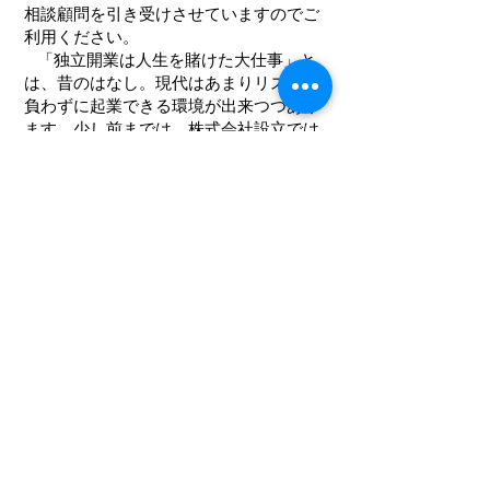
相談顧問を引き受けさせていますのでご
利用ください。
「独立開業は人生を賭けた大仕事」と
は、昔のはなし。現代はあまりリスクを
負わずに起業できる環境が出来つつあり
ます。少し前までは、株式会社設立では
資本金が1,000万円必要でしたが、現在の
会社法では、資本金１円から出来ること
になっています。とはいっても１円より
は何十万、何百万円の方が対外的には見
栄えが良いのですが、実際いくらからで
も会社は設立することが出来ます。
起業を支援する公の制度も増えつつあ
ります。そのような支援制度をうまく利
用して計画的に会社経営を行い、成功さ
れる実業家が増えることを願っていま
す。ユーカリ行政書士事務所は、株式会
社のほかＮＰＯなど多種法人の設立のご
支援をさせていただいておりますので、
お気軽にお電話、メールでお問い合わせ
ください。初回は無料でご案内致しま