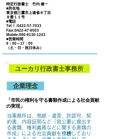
特定行政書士 竹内 健一
■所在地
東京都三鷹市上連雀８丁目
８番１１号
■電話
elｌ
T
:
0422-57-7033
ax
F
:
0422-47-6503
Mobile:
090-9130-1243
■営業時間
9：00～17：00
​（土・日・祝日休み）
ユーカリ行政書士事務所
企業理念
「市民の権利を守る書類作成による社会貢献
の実現」
当事務所は、相続・遺言、許認可、契
約書、内容証明など「官公署に提出す
る書類、権利義務などに関する書類の
作成」による社会貢献を標榜しており