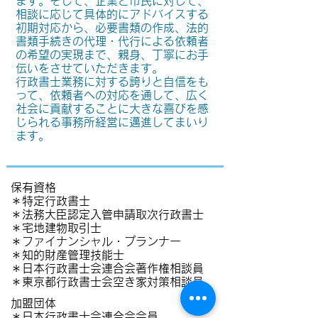
ます。そして、企業と市民に対して、
相談に応じて具体的にアドバイスする
初期対応から、必要書類の作成、法的
書類手続きの代理・代行による依頼者
の希望の実現まで、親身、丁寧にお手
伝いをさせていただきます。
行政書士業務に対する誇りと自信をも
って、依頼者への対応を通して、広く
社会に貢献することに大きな喜びを感
じられる事務所経営に邁進してまいり
ます。
保有資格
＊特定行政書士
＊法務大臣認定入管申請取次行政書士
＊宅地建物取引士
＊ファイナンシャル・プランナー
＊知的財産管理技能士
＊日本行政書士会連合会著作権相談
員
​＊東京都行政書士会空き家対策相談員
加盟団体
＊日本行政書士会連合会会員