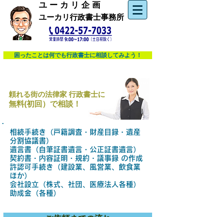
​ユ ー カ リ 企 画
ユーカリ行政書士事務所
困ったことは何でも行政書士に相談してみよう！
頼れる街の法律家
行政書士に
​無料(初回）で相談！
相続手続き（戸籍調査・財産目録・遺産
分割協議書）
遺言書（自筆証書遺言・公正証書遺言）
​契約書
・
内容証明
・規約・議事録 の作成
許認可手続き
（
建設業
、
風営業
、飲食業
ほか）
​会社設立（株式、社団、医療法人各種）
助成金（各種）